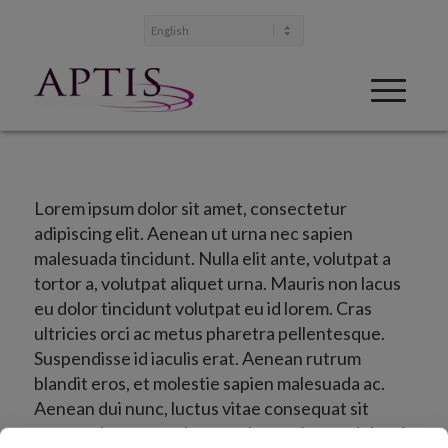
Lorem ipsum dolor sit amet, consectetur
adipiscing elit. Aenean ut urna nec sapien
malesuada tincidunt. Nulla elit ante, volutpat a
tortor a, volutpat aliquet urna. Mauris non lacus
eu dolor tincidunt volutpat eu id lorem. Cras
ultricies orci ac metus pharetra pellentesque.
Suspendisse id iaculis erat. Aenean rutrum
blandit eros, et molestie sapien malesuada ac.
Aenean dui nunc, luctus vitae consequat sit
amet, vulputate sed augue. Lorem ipsum dolor sit